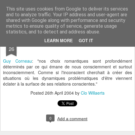
bnox
Imagination is more important than knowledge. Knowledge is limited. Imagination encircles the world.
This site uses cookies from Google to deliver its services
and to analyze traffic. Your IP address and user-agent are
shared with Google along with performance and security
metrics to ensure quality of service, generate usage
statistics, and to detect and address abuse.
APR
LEARN MORE
GOT IT
26
Guy Corneau
: "nos choix romantiques sont profondément
déterminés par ce qui émane de nous consciemment et surtout
inconsciemment. Comme si l'inconscient cherchait à créer des
situations où les dynamiques problématiques d'être viennent
éclater à la surface de ses relations conscientes."
Posted
26th April 2004
by
Clo Willaerts
0
Add a comment